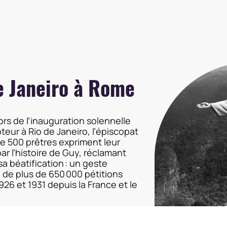
e Janeiro à Rome
ors de l’inauguration solennelle
eur à Rio de Janeiro, l’épiscopat
de 500 prêtres expriment leur
ar l’histoire de Guy, réclamant
a béatification : un geste
n de plus de 650 000 pétitions
26 et 1931 depuis la France et le
n populaire, Mgr Jean Verdier,
ue de Paris, décide d’ouvrir en