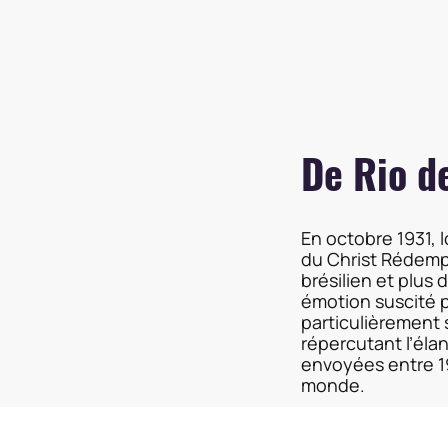
De Rio d
En octobre 1931, l
du Christ Rédempt
brésilien et plus 
émotion suscité p
particulièrement s
répercutant l’éla
envoyées entre 19
monde.
Fort de la dévotio
cardinal archevêq