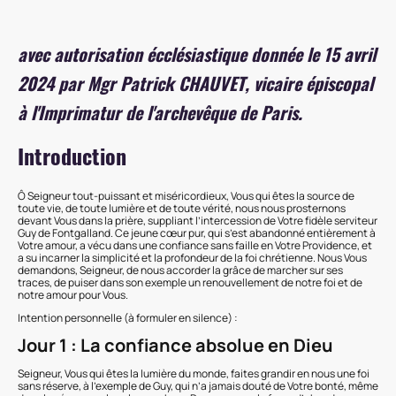
avec autorisation écclésiastique donnée le 15 avril
2024 par Mgr Patrick CHAUVET, vicaire épiscopal
à l'Imprimatur de l'archevêque de Paris.
Introduction
Ô Seigneur tout-puissant et miséricordieux, Vous qui êtes la source de
toute vie, de toute lumière et de toute vérité, nous nous prosternons
devant Vous dans la prière, suppliant l’intercession de Votre fidèle serviteur
Guy de Fontgalland. Ce jeune cœur pur, qui s’est abandonné entièrement à
Votre amour, a vécu dans une confiance sans faille en Votre Providence, et
a su incarner la simplicité et la profondeur de la foi chrétienne. Nous Vous
demandons, Seigneur, de nous accorder la grâce de marcher sur ses
traces, de puiser dans son exemple un renouvellement de notre foi et de
notre amour pour Vous.
Intention personnelle (à formuler en silence) :
Jour 1 : La confiance absolue en Dieu
Seigneur, Vous qui êtes la lumière du monde, faites grandir en nous une foi
sans réserve, à l’exemple de Guy, qui n’a jamais douté de Votre bonté, même